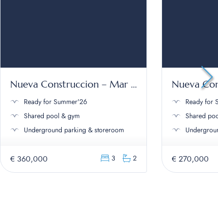
Nueva Construccion – Mar de Cristal
Ready for Summer'26
Ready for
Shared pool & gym
Shared po
Underground parking & storeroom
Undergroun
€ 360,000
€ 270,000
3
2