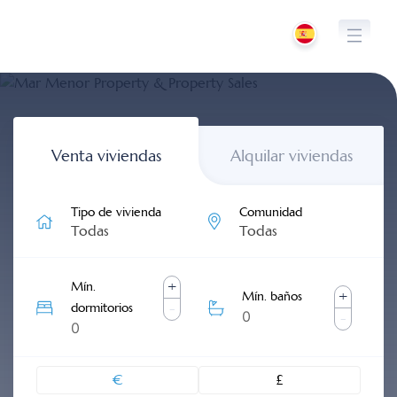
Saltar
al
contenido
Venta viviendas
Alquilar viviendas
Tipo de vivienda
Comunidad
Todas
Todas
+
Mín.
+
Mín. baños
dormitorios
-
-
€
£