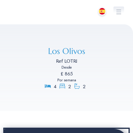
Saltar
al
contenido
Los Olivos
Ref LOTRI
Desde
£ 865
Por semana
4
2
2