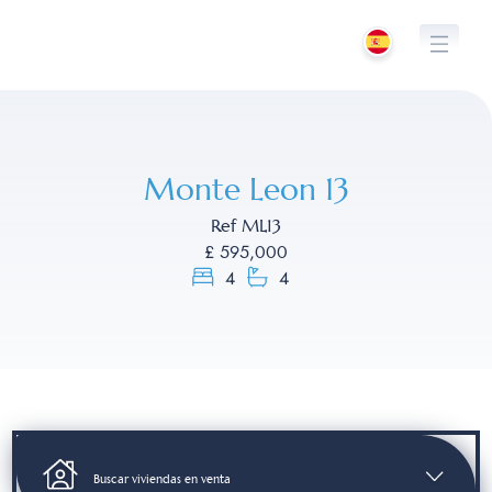
Saltar
al
contenido
Monte Leon 13
Ref ML13
£ 595,000
4
4
Buscar viviendas en venta