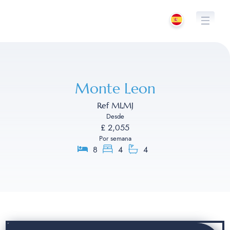
Saltar
al
contenido
Monte Leon
Ref MLMJ
Desde
£ 2,055
Por semana
8
4
4